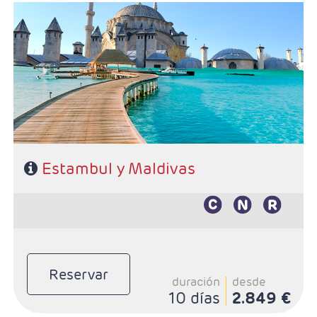
- Salidas: Lunes, martes, miercoles, jueves y sabados
- Ruta: 3 noches Estambul y de libre eleccióm en
Maldivas
- Categoría hotelera: Primera, Primera Superior,
Semilujo y Lujo
- Régimen: Según programa
Estambul y Maldivas
Reservar
duración
desde
10 días
2.849 €