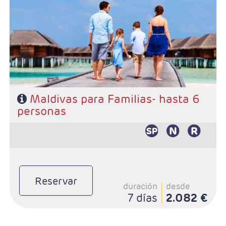
- Duración: Número de noches elegido
- Salidas: Diarias
- Ruta: Maldivas, 5 noches o más
- Categoría hotelera: A elección del cliente
- Régimen: A elección del cliente
Maldivas para Familias- hasta 6
personas
Reservar
duración
desde
7 días
2.082 €