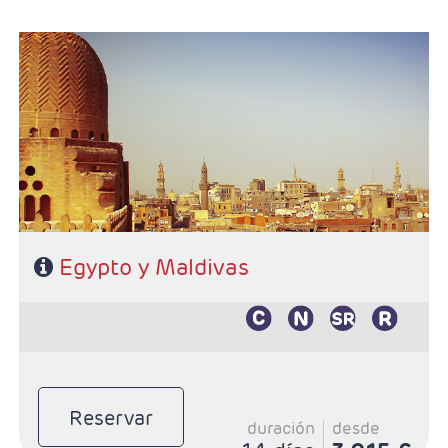
Salidas:Martes
Ruta: 4 noches Cairo, 3 noches crucero y 4 noches
(ampliables) en Maldivas
Hoteles y régimen Egipto: 5 y 5 Lujo / AD en Cairo y PC
en crucero
En Maldivas: A elección
Visado incluido en el precio
Pago directo en destinos: 35 Euros propinas
Egypto y Maldivas
Reservar
duración
desde