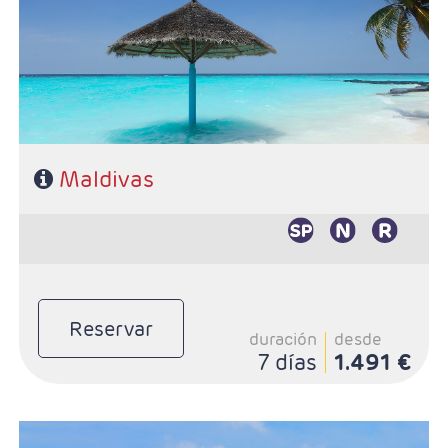
- Ruta: Maldivas, 5 noches o más
- Categoría hotelera: A elección del cliente
- Régimen: A elección del cliente
Maldivas
Reservar
duración
desde
7 días
1.491 €