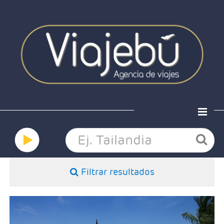
Home
Ofertas
Viaja a medida
Grandes viajes
Filtrar resultados
Hoteles
Nosotros
Contacto
- Duración: Número de noches elegido
- Salidas: Diarias