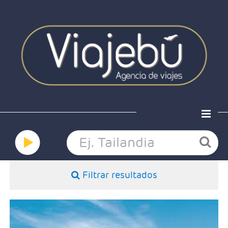
Home
Ofertas
Viaja a medida
Grandes viajes
Filtrar resultados
Hoteles
Nosotros
Contacto
- Salidas: Diarias
- Ruta:Alojamiento de 3 noches Santiago, 1noche