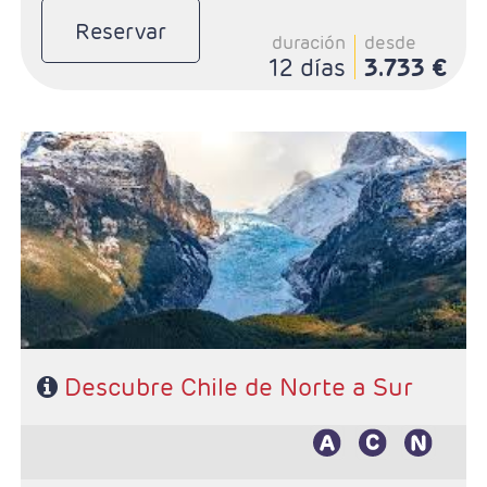
Reservar
duración
desde
12 días
3.733 €
- Salidas: Diarias
- Ruta: 3 noches Santigo, 3 noches San Pedro de
Atacama y 3 noches Puerto Natales
- Categoría hotelera: De libre elección
- Régimen: Según programa
Descubre Chile de Norte a Sur