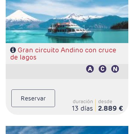
Puerto Varas, 3 noches Bariloche y 3 noches Buenos
Aires
- Categoría hotelera: De libre elección
- Régimen: Según programa
Gran circuito Andino con cruce
de lagos
Características
Reservar
duración
desde
13 días
2.889 €