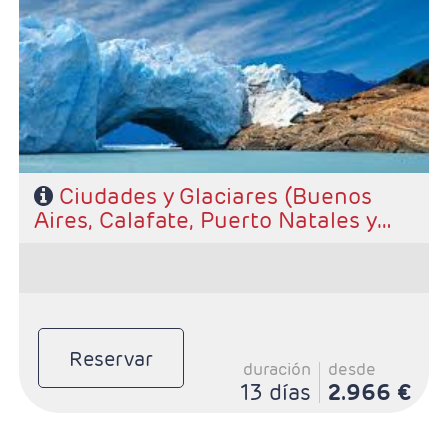
- Salidas: Diarias, excepto Mayo-Septiembre - según
calendaio
- Ruta: 2 noches Buenos Aires, 3 noches El Calafate, 3
noches Puerto Natales y 2 noches Santiago
- Categoría hotelera: A elección del cliente
- Régimen: Alojamiento y desayuno.
Ciudades y Glaciares (Buenos
Aires, Calafate, Puerto Natales y
Santiago)
Reservar
duración
desde
13 días
2.966 €