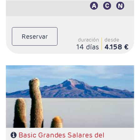
Reservar
duración
desde
14 días
4.158 €
- Salidas: Diarias
- Ruta: 1 noche en La Paz, 1 noche en Uyuni, 1 noche
en Colhani, 1 noche en Desierto, 4 noches en Atacama
y 3 noches en Santiago
- Categoría hotelera: Standard y Superior
- Régimen: Según programa
Basic Grandes Salares del