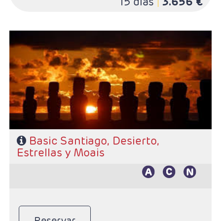
15 días
3.656 €
- Salidas: Diarias
- Ruta: 5 noches Santigo, 3 noches San Pedro de
Atacama y 3 noches Isla de Pascua
- Categoría hotelera: De libre elección
- Régimen: Según programa
Basic Santiago, Desierto,
Estrellas y Moais
Reservar