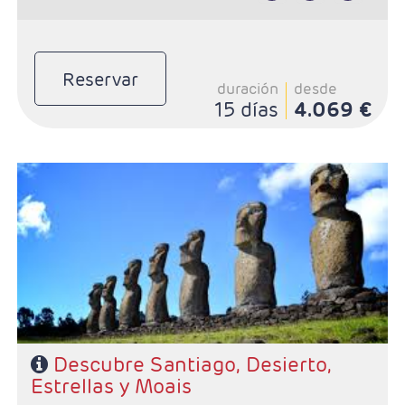
Reservar
duración
desde
15 días
4.069 €
- Salidas: Diarias
- Ruta: 5 noches Santigo, 3 noches San Pedro de
Atacama y 3 noches Isla de Pascua
- Categoría hotelera: De libre elección
- Régimen: Según programa
Descubre Santiago, Desierto,
Estrellas y Moais