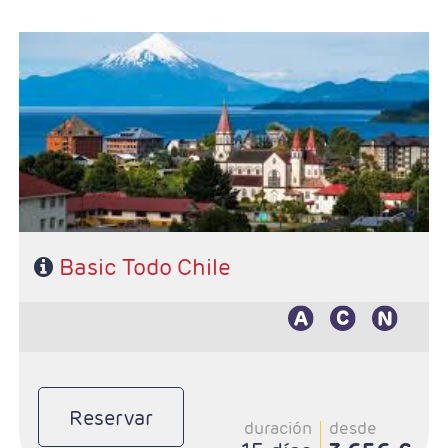
- Salidas: Diarias
- Ruta: 3 noches Santigo, 3 noches San Pedro de
Atacama, 3 noches en Puerto Varas y 3 noches Puerto
Natales
- Categoría hotelera: De libre elección
- Régimen: Según programa
Basic Todo Chile
Reservar
duración
desde