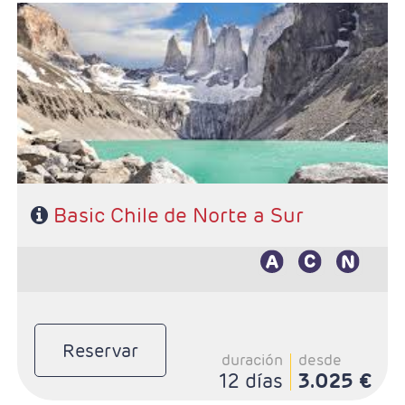
- Salidas: Diarias
- Ruta: 3 noches Santigo, 3 noches San Pedro de
Atacama y 3 noches Puerto Natales
- Categoría hotelera: De libre elección
- Régimen: Según programa
Basic Chile de Norte a Sur
Reservar
duración
desde
12 días
3.025 €