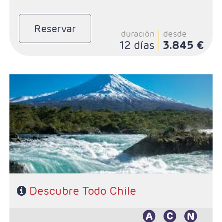
Reservar
duración
desde
12 días
3.845 €
- Salidas: Diarias
- Ruta: 3 noches Santigo, 3 noches San Pedro de
Atacama, 3 noches en Puerto Varas y 3 noches Puerto
Natales
- Categoría hotelera: De libre elección
- Régimen: Según programa
Descubre Todo Chile