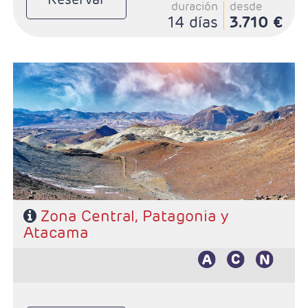
duración
desde
14 días
3.710 €
- Salidas: Diarias
- Ruta: 4 noches Santigo, 2 noches Puerto Natales y 3
noches San Pedro de Atacama
- Categoría hotelera: De libre elección
- Régimen: Según programa
Zona Central, Patagonia y
Atacama