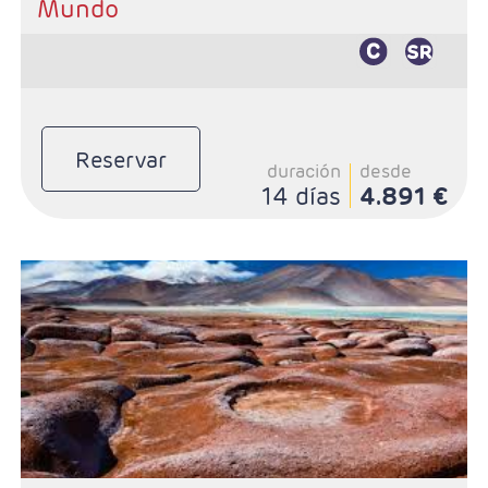
Mundo
Reservar
duración
desde
14 días
4.891 €
- Salidas: Diarias
- Ruta: 1 noche en La Paz, 1 noche en Uyuni, 1 noche
en Colhani, 1 noche en Desierto, 4 noches en Atacama
y 3 noches en Santiago
- Categoría hotelera: Standard y Superior
- Régimen: Según programa