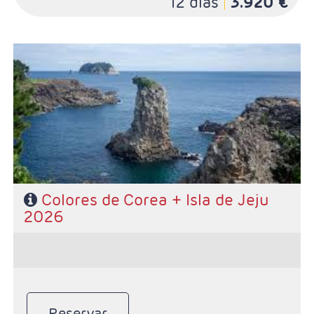
12 días
3.920 €
- Salidas: Según calendario
- Ruta: 5 noches Seúl,1 noche en Gyeongju, 2 noches
Busán y 2 noches en Jeju
- Régimen: Desayuno diario y 4 almuerzos
- Categoría Hotelera: Primera
Colores de Corea + Isla de Jeju
2026
Reservar