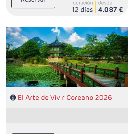
duración
desde
12 días
4.087 €
- Salidas: Según calendario
- Ruta: 5 noches Seúl, 1 noche en Gyeongju, 2 noches
Busán y 1 noche Namwon
- Régimen: Desayuno diario y 6 almuerzos
- Categoría Hotelera: Primera
El Arte de Vivir Coreano 2026