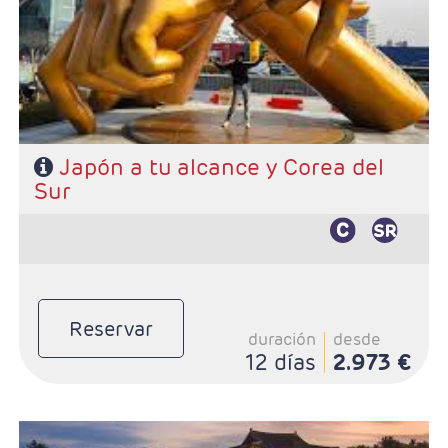
- Categoría hotelera: Primera Sup
- Régimen: Desayunos + 2 Almuerzos
Japón a tu alcance y Corea del
Sur
Características
Reservar
duración
desde
12 días
2.973 €