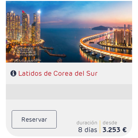
- Salidas: Domingos según calendario
- Ruta: 3 noches Seúl y 3 noches Busán
- Régimen: Desayuno diario y 1 almuerzo
- Categoría Hotelera: Primera Sup
Latidos de Corea del Sur
Reservar
duración
desde
8 días
3.253 €