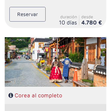
Reservar
duración
desde
10 días
4.780 €
- Salidas: Domingos según calendario
- Ruta: 5 noches Seúl, 3 noches Busán, 1 noche Yesou y
1 noche Jeonju
- Régimen: Desayuno diario y 5 almuerzos
- Categoría Hotelera: Primera Sup
Corea al completo