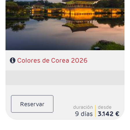
- Salidas: Según calendario
- Ruta: 4 noches Seúl, 1 noche en Gyeongju y 2 noches
Busán
- Régimen: Desayuno diario y 4 almuerzos
- Categoría Hotelera: Primera
Colores de Corea 2026
Reservar
duración
desde
9 días
3.142 €