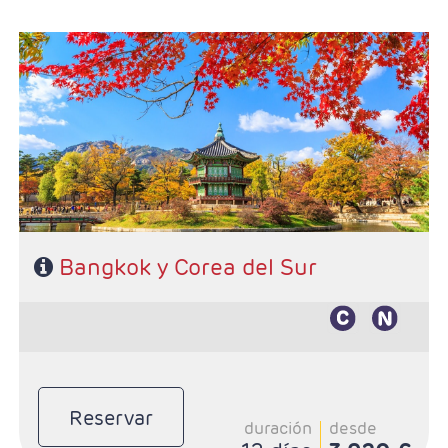
- Salidas: Viernes según calendario
- Ruta: 3 noches Bangkok + 7 noches Corea del sur
- Categoría hotelera: A elección en Bankok y Primera
en corea
- Régimen: AD + 4 almuerzos en Corea
Bangkok y Corea del Sur
Reservar
duración
desde