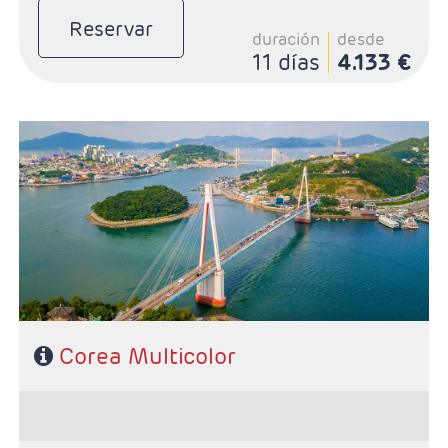
Reservar
duración
desde
11 días
4.133 €
- Salidas: Domingos según calendario
- Ruta: 4 noches Seúl, 3 noches Busán y 1 noche Yesou
- Régimen: Desayuno diario y 3 almuerzos
- Categoría Hotelera: Primera Sup
Corea Multicolor