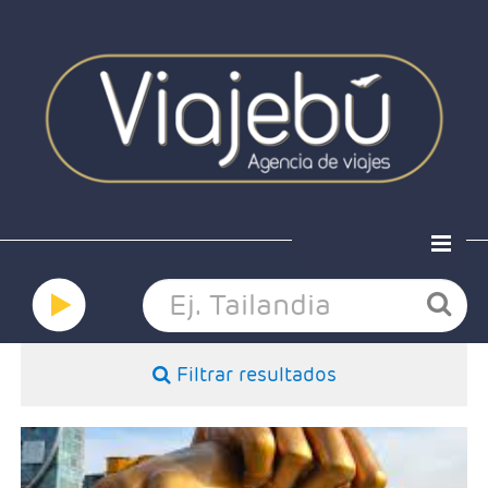
Home
Ofertas
Viaja a medida
Grandes viajes
Filtrar resultados
Hoteles
Nosotros
Contacto
- Salidas: Según calendario
- Ruta: 3 noches Tokyo, 3 noches Kyoto y 4 noches Seul