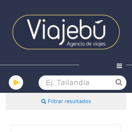
Home
Ofertas
Viaja a medida
Grandes viajes
Filtrar resultados
Hoteles
Nosotros
Contacto