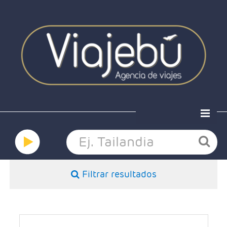
Home
Ofertas
Viaja a medida
Grandes viajes
Filtrar resultados
Hoteles
Nosotros
Contacto